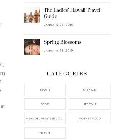
The Ladies’ Hawaii Travel
Guide
et
JANUARY 26, 2019
Spring Blossoms
JANUARY 23, 2019
t,
dem
CATEGORIES
e
s
BEAUTY
FASHION
FOOD
LIFESTYLE
ur
MEAL DELIVERY SERVICES
MOTHERHOOD
TRAVEL