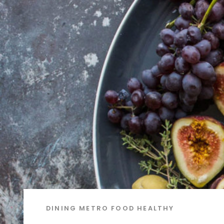
DINING METRO
FOOD
HEALTHY