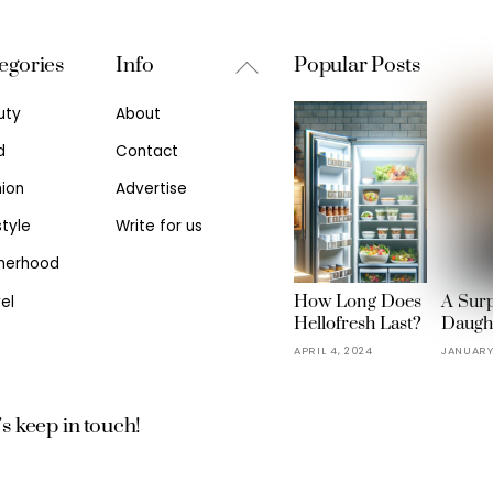
Back
egories
Info
Popular Posts
To
uty
About
Top
d
Contact
ion
Advertise
style
Write for us
herhood
How Long Does
A Surp
el
Hellofresh Last?
Daught
APRIL 4, 2024
JANUARY
’s keep in touch!