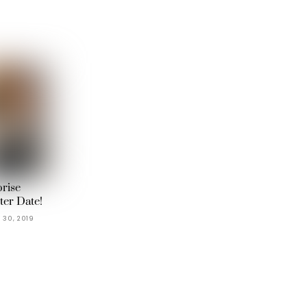
rise
er Date!
 30, 2019