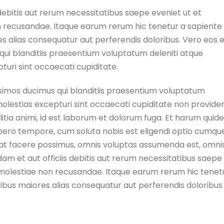
ebitis aut rerum necessitatibus saepe eveniet ut et
n recusandae. Itaque earum rerum hic tenetur a sapiente
es alias consequatur aut perferendis doloribus. Vero eos 
qui blanditiis praesentium voluptatum deleniti atque
turi sint occaecati cupiditate.
ssimos ducimus qui blanditiis praesentium voluptatum
molestias excepturi sint occaecati cupiditate non providen
ollitia animi, id est laborum et dolorum fuga. Et harum qui
 libero tempore, cum soluta nobis est eligendi optio cumqu
eat facere possimus, omnis voluptas assumenda est, omni
m et aut officiis debitis aut rerum necessitatibus saepe
 molestiae non recusandae. Itaque earum rerum hic tenet
atibus maiores alias consequatur aut perferendis doloribus