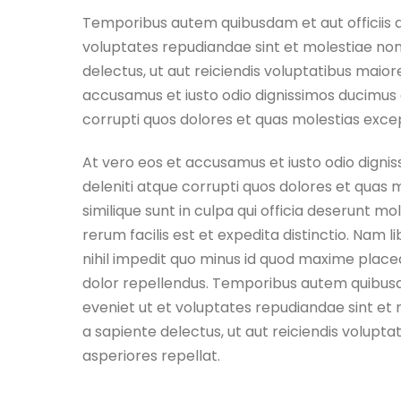
Temporibus autem quibusdam et aut officiis d
voluptates repudiandae sint et molestiae no
delectus, ut aut reiciendis voluptatibus maior
accusamus et iusto odio dignissimos ducimus 
corrupti quos dolores et quas molestias excep
At vero eos et accusamus et iusto odio digni
deleniti atque corrupti quos dolores et quas 
similique sunt in culpa qui officia deserunt m
rerum facilis est et expedita distinctio. Nam
nihil impedit quo minus id quod maxime plac
dolor repellendus. Temporibus autem quibusda
eveniet ut et voluptates repudiandae sint et
a sapiente delectus, ut aut reiciendis volupt
asperiores repellat.