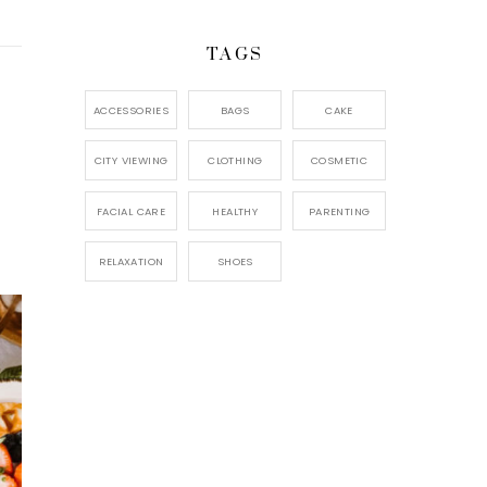
TAGS
ACCESSORIES
BAGS
CAKE
CITY VIEWING
CLOTHING
COSMETIC
FACIAL CARE
HEALTHY
PARENTING
RELAXATION
SHOES