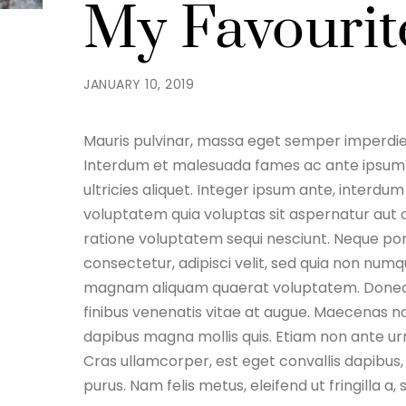
My Favouri
JANUARY 10, 2019
Mauris pulvinar, massa eget semper imperdiet
Interdum et malesuada fames ac ante ipsum pr
ultricies aliquet. Integer ipsum ante, interd
voluptatem quia voluptas sit aspernatur aut o
ratione voluptatem sequi nesciunt. Neque por
consectetur, adipisci velit, sed quia non num
magnam aliquam quaerat voluptatem. Donec eu
finibus venenatis vitae at augue. Maecenas no
dapibus magna mollis quis. Etiam non ante urna.
Cras ullamcorper, est eget convallis dapibus
purus. Nam felis metus, eleifend ut fringilla a, 