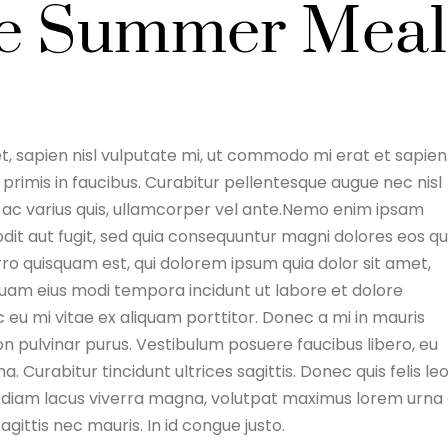
te Summer Meal
, sapien nisl vulputate mi, ut commodo mi erat et sapien
imis in faucibus. Curabitur pellentesque augue nec nisl
um ac varius quis, ullamcorper vel ante.Nemo enim ipsam
dit aut fugit, sed quia consequuntur magni dolores eos qu
ro quisquam est, qui dolorem ipsum quia dolor sit amet,
quam eius modi tempora incidunt ut labore et dolore
 mi vitae ex aliquam porttitor. Donec a mi in mauris
n pulvinar purus. Vestibulum posuere faucibus libero, eu
 Curabitur tincidunt ultrices sagittis. Donec quis felis leo
, diam lacus viverra magna, volutpat maximus lorem urna
sagittis nec mauris. In id congue justo.